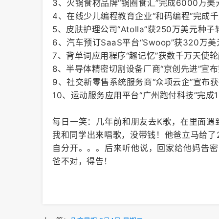
3、火锅食材品牌“锅圈食汇”完成6000万美
4、在线少儿编程教育企业“和码编程”完成
5、皮肤护理公司“Atolla”获250万美元种
6、汽车预订SaaS平台“Swoop”获320
7、背单词应用程序“趣记忆”获数千万天使
8、半导体精密切割设备厂商“京创先进”宣
9、社交新零售系统服务商“众项云企”宣布
10、运动服务应用平台“广州跑付科技”完成
每日一笑：几年前和朋友去K歌，在里面遇
我和同学出来唱歌，没带钱！他爸立马给了2
自分开。。。后来听他说，回家给他妈告密
爸不对，得告！