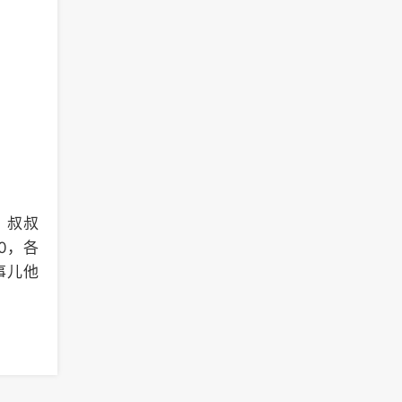
：叔叔
0，各
事儿他