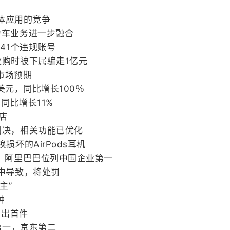
媒体应用的竞争
力车业务进一步融合
41个违规账号
购时被下属骗走1亿元
出市场预期
亿美元，同比增长100％
，同比增长11%
店
判决，相关功能已优化
坏的AirPods耳机
，阿里巴巴位列中国企业第一
中导致，将处罚
主”
钟
售出首件
第一，京东第二