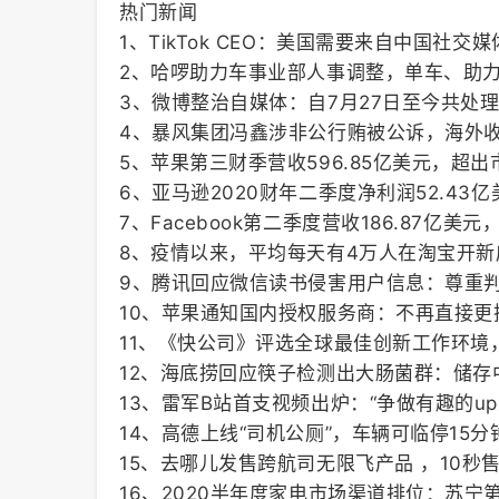
热门新闻
1、TikTok CEO：美国需要来自中国社交
2、哈啰助力车事业部人事调整，单车、助
3、微博整治自媒体：自7月27日至今共处理
4、暴风集团冯鑫涉非公行贿被公诉，海外收
5、苹果第三财季营收596.85亿美元，超
6、亚马逊2020财年二季度净利润52.43
7、Facebook第二季度营收186.87亿美元
8、疫情以来，平均每天有4万人在淘宝开新
9、腾讯回应微信读书侵害用户信息：尊重
10、苹果通知国内授权服务商：不再直接更换损
11、《快公司》评选全球最佳创新工作环境
12、海底捞回应筷子检测出大肠菌群：储存
13、雷军B站首支视频出炉：“争做有趣的up
14、高德上线“司机公厕”，车辆可临停15分
15、去哪儿发售跨航司无限飞产品 ，10秒
16、2020半年度家电市场渠道排位：苏宁