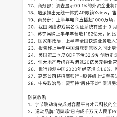
17、商务部：调查显示99.1%的外资企业
18、酷派推出无线一体式AR眼镜Xview，售
19、商务部：上半年电商直播超1000万场
20、我国网络游戏实名认证系统有望于 9 
21、苏宁易购上半年年营收1182亿元，同比下
22、国家邮政局：上半年全国快递业务收入完成
23、报告称上半年中国游戏销售收入同比增长
24、美国第二季度GDP下滑32.9% 创历
25、恒大地产考虑在香港就20亿美元物业管
26、世行预测中国2020年经济增长1.6%，明
27、高盛公司将招商银行H股评级上调至买进
28、中央政治局：要坚持“房住不炒” 促进
融资收购
1、字节跳动将完成对容器平台才云科技的
2、运动品牌“明霓菲”已完成千万元人民币Pr