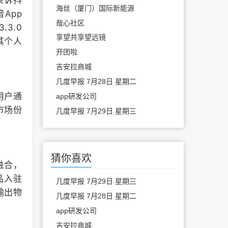
某诉抖
海丝（厦门）国际新能源
App
哉心社区
3.0
享望共享望远镜
其个人
开团啦
吉安拉商城
几度早报 7月28日 星期二
用户通
app研发公司
市场份
几度早报 7月29日 星期三
猜你喜欢
融合，
品入驻
几度早报 7月29日 星期三
输出物
几度早报 7月28日 星期二
app研发公司
吉安拉商城